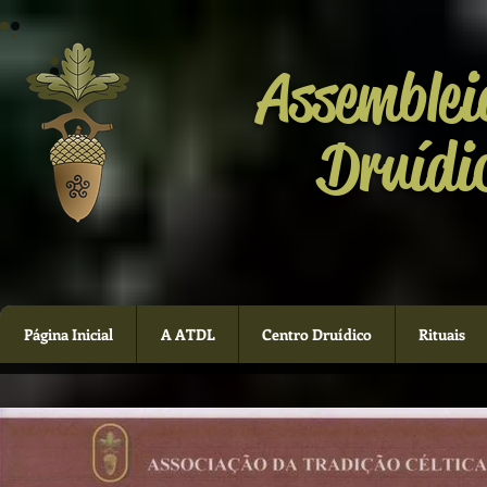
Assemblei
Druídi
Página Inicial
A ATDL
Centro Druídico
Rituais