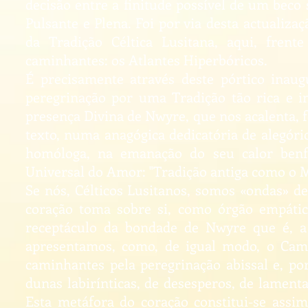
decisão entre a finitude possível de um beco
Pulsante e Plena. Foi por via desta actualiz
da Tradição Céltica Lusitana, aqui, frent
caminhantes: os Atlantes Hiperbóricos.
É precisamente através deste pórtico inaug
peregrinação por uma Tradição tão rica e in
presença Divina de Nwyre, que nos acalenta, 
texto, numa anagógica dedicatória de alegór
homóloga, na emanação do seu calor benfa
Universal do Amor: "Tradição antiga como o 
Se nós, Célticos Lusitanos, somos «ondas» d
coração toma sobre si, como órgão empátic
receptáculo da bondade de Nwyre que é, 
apresentamos, como, de igual modo, o Cam
caminhantes pela peregrinação abissal e, po
dunas labirínticas, de desesperos, de lament
Esta metáfora do coração constitui-se assi