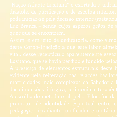
“Nação Atlante Lusitana” é exortada a trilhar
diástole, de purificação e de escolha interio
pode iniciar-se pela decisão interior (metan
Luz Branca – senda cujos ásperos grãos de 
quer que se encontrem.
Assim, e em jeito de dedicatória, como vimo
deste Corpo-Tradição a que este labor almeja
vital, desse receptáculo aparentemente esvazi
Lusitano, que se havia perdido e fundido pel
A presença de elementos estruturais deste h
evidente pela reiteração das relações basil
motricidades mais complexas da Sabedoria 
das dimensões litúrgica, cerimonial e terapêu
A escolha do método oral, pelos Filósofos da
promotor de identidade espiritual entre
pedagógico irradiante, unificador e unitár