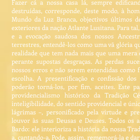
Fazer cá a nossa casa lá, sempre edifican
destruídas, corresponde, deste modo, à hom
Mundo da Luz Branca, objectivos últimos de
exteriores da nação Atlante Lusitana. Para tal
e a evocação saudosa dos nossos Ancestr
terrestres, entendê-los como uma vã glória 
realidade que tem nada mais que uma mera c
perante supostas desgraças. As perdas suc
nossos erros e não serem entendidas como f
escolha. A presentificação e confissão dos 
poderão torná-los, por fim, aceites. Este 
providencialismo histórico da Tradição C
inteligibilidade, do sentido providencial e úni
lágrimas –, personificado pela virtude e pre
louvor às suas Deusas e Deuses. Todos os 
Bardo: ele interioriza a história da nossa Tra
a, cantando-a. Pode, assim, rememorá-la e dar