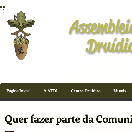
Assemblei
Druídi
Página Inicial
A ATDL
Centro Druídico
Rituais
Quer fazer parte da Comuni