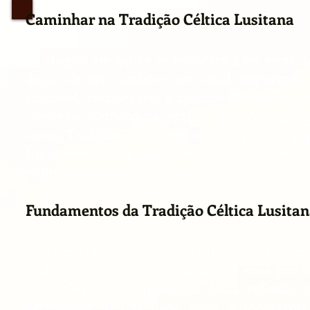
Caminhar na Tradição Céltica Lusitana
Se chegou até aqui e se encontra a ler estas l
deixa de ser também um sinal importante,
razoável, responsável e apaixonada, atribut
Caminho virtuoso da prática da Sabedoria Cé
nossa Tradição: «A Metafísica da Luz do Es
fundamentos da Sabedoria Céltica Lusitan
melhor.
Fundamentos da Tradição Céltica Lusita
Da Fonte Primeva ou da Luz Incriada, reflecti
esclarecida de Espiritualidade que ecoa por 
Uma elevada compreensão desta reflexão o
serenidade, simplicidade, rigor, autocontr