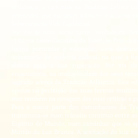
ortodoxia, o caminho na Tradição Céltica Lu
pretender, por via deste trânsito, o alcance 
Soberania da Vida Espiritual.
Por via de uma acção Livre, Verdadeira, 
virtuosa neste Caminho da Tradição Primordi
forma particular e exemplar, uma demand
assumpção de carência radical, na qual a f
aberta para a sua superação. Por via da 
encantatória, na multiplicidade dos seus recur
sagrado acerca da Tradição Atlântica. Este «d
apenas na perfeição das suas formas multímod
mas também na coragem das suas críticas e p
Para a maior parte dos caminhantes da Trad
transmuta-se num trânsito contínuo entre as 
Espírito do Mundo, num caminhar que se apr
Mundo da Luz Branca. A aceitação da sua nat