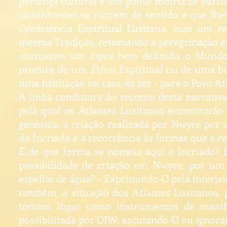
pertença cultural e um ponto motriz de parti
caminhantes se nutrem de sentido e que lh
Consciência Espiritual Lusitana, mas um 
mesma Tradição, retomando a peregrinação e
outrossim um
topos
bem definido, o Mundo 
procura de um
Ethos
Espiritual ou de uma b
uma habitação ou casa do ser - para o Povo At
A linha condutora do reconto desta narrativa
pela qual os Atlantes Lusitanos encontrarão 
genésica: a criação realizada por Nwyre por 
do Incriado e a recorrência às formas que a re
E de que forma se nomeia aqui o Incriado? 
possibilidade de criação em Nwyre, por um
espelho de água? - Exprimindo-O pela interjei
também, a situação dos Atlantes Lusitanos, p
tomam lugar como instrumentos de manifes
possibilitada por OIW: escutando-O ou ignor