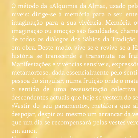
O método da «Alquimia da Alma», usado pela F
níveis: dirige-se à memória para o seu ent
imaginação para a sua vivência. Memória 
imaginação ou emoção são faculdades, chame
de todos os diálogos dos Sábios da Tradição, 
em obra. Deste modo, vive-se e revive-se a H
história se transcende e transmuta na f
Manifestações e vivências sensíveis, expressõ
metamorfose, dada essencialmente pelo senti
pessoa do singular, numa fruição onde o mater
o sentido de uma ressuscitação colectiv
descendentes actuais que hoje se vestem do s
«Vestir do seu paramento», metáfora que a
despojar, despir ou mesmo um arrancar da ve
que um dia se recompensará pelas vestes ve
em amor.