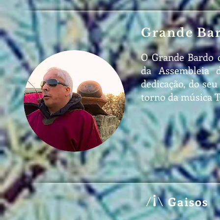
Grande Bar
O Grande Bardo d
da Assembleia d
dedicação, do seu
torno da música T
¡
Gaisos
/
\