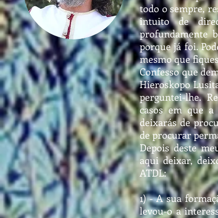
todo o sempre, r
intuito de dir
profundamente b
porque já foi. Pod
mesmo que fiques
Confesso que dem
Hieroskopo Lusita
perguntei-lhe. R
casos em que a 
deixarás de procu
de procurar perm
Depois deste me
aqui deixar, dei
ATDL:
1) - A sua formaç
levou-o a interes