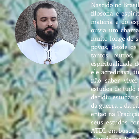
Nascido no Brasil
filosofia e espi
matéria e do esp
ouvia um chamad
muito longe de s
povos, desde os 
tantos outros
espiritualidade 
ele acreditava, 
não saber vive
estudos de tudo 
decidiu estudar s
da guerra e da pa
então na Tradiçã
seus estudos co
ATDL em busca de
elevado ao Druid