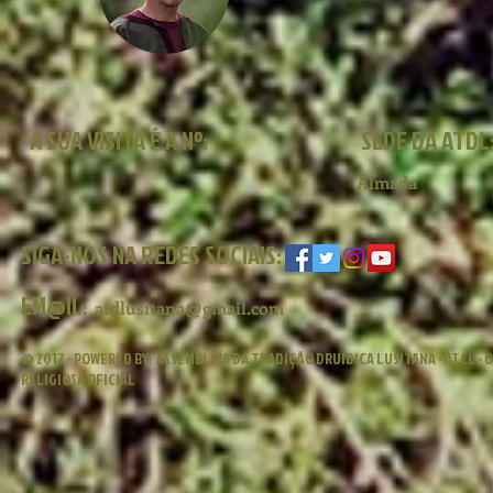
A SUA VISITA É A Nº:
SEDE DA ATDL
Almada
SIGA-NOS NA REDES SOCIAIS:
EM@IL
:
atdlusitana@gmail.com
© 2017 - POWERED BY:
ASSEMBLEIA DA TRADIÇÃO DRUÍDICA LUSITANA - ATCL -
RELIGIOSA OFICIAL