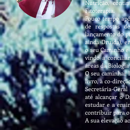
Nutrição, cont
Fitoterapia.
Pouco tempo apó
de respostas de
lançamento do p
ainda Druida), 
o seu Caminho e 
vindo a concili
áreas da Biologi
O seu caminhar l
livro, à co-direç
Secretária-Gera
até alcançar o D
estudar e a ensin
contribuir para 
A sua elevação a