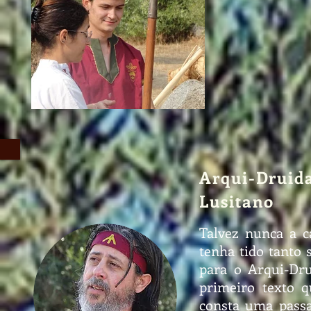
Arqui-Druid
Lusitano
Talvez nunca a ca
tenha tido tanto 
para o Arqui-Dru
primeiro texto qu
consta uma pass