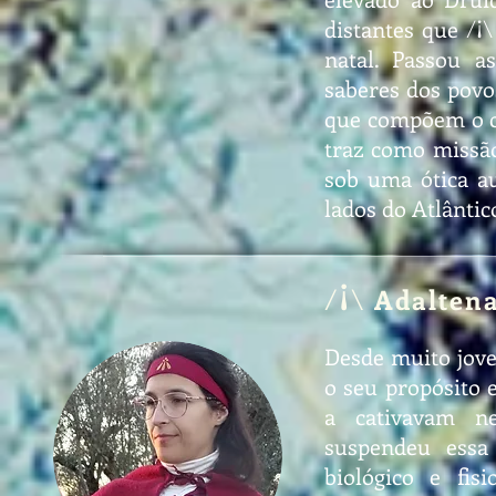
distantes que
/¡\
natal. Passou a
saberes dos povo
que compõem o ca
traz como missão
sob uma ótica au
lados do Atlântic
¡
Adalten
/
\
Desde muito jove
o seu propósito 
a cativavam ne
suspendeu essa
biológico e fis