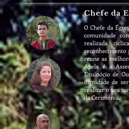
Chefe da 
O Chefe da Égreg
comunidade com
realizada cicl
reconhecimento 
reune as melhor
Apela é a Asse
Equinócio de O
dignidade de ser
realizar o seu j
da Cerimónia.