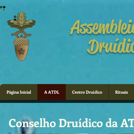
Assemblei
Druídi
Página Inicial
A ATDL
Centro Druídico
Rituais
Conselho Druídico da A