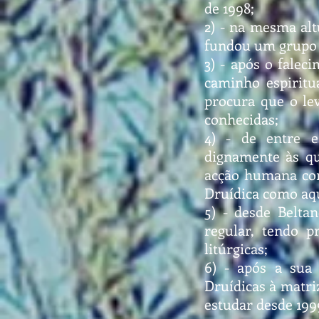
de 1998;
2) - na mesma alt
fundou um grupo d
3) - após o falec
caminho espiritu
procura que o lev
conhecidas;
4) - de entre e
dignamente às qu
acção humana com
Druídica como aque
5) - desde Belta
regular, tendo p
litúrgicas;
6) - após a sua 
Druídicas à matriz
estudar desde 19