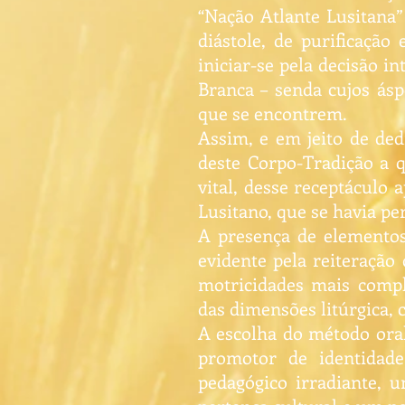
“Nação Atlante Lusitana” 
diástole, de purificação
iniciar-se pela decisão 
Branca – senda cujos ásp
que se encontrem.
Assim, e em jeito de ded
deste Corpo-Tradição a qu
vital, desse receptáculo 
Lusitano, que se havia p
A presença de elementos 
evidente pela reiteração
motricidades mais compl
das dimensões litúrgica, 
A escolha do método oral
promotor de identidade
pedagógico irradiante, 