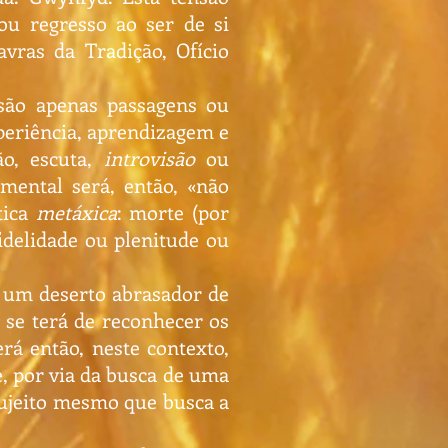
ou regresso ao ser de si
vras da Tradição, Ofício
são apenas passagens ou
eriência, aprendizagem e
ão, escuta,
introvisão
ou
amental será, então, «não
tica
metáxica
: morte (por
fidelidade ou plenitude ou
 um deserto abrasador de
 se terá de reconhecer os
erá então, neste contexto,
, por via da busca de uma
sujeito mesmo que busca a