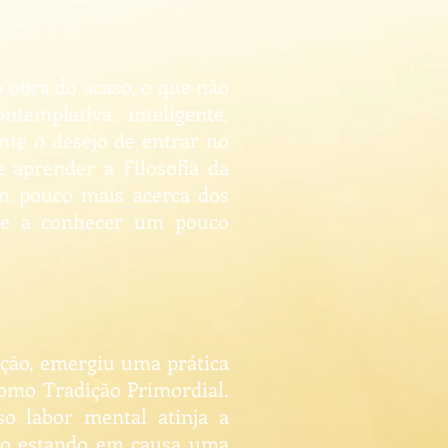
o obra do acaso, o que não
emplativa, inteligente,
nte o desejo de entrar no
e aprender a Filosofia da
um pouco mais acerca dos
que a conhecer um pouco
iação, emergiu uma prática
como Tradição Primordial.
o labor mental atinja a
Não estando em causa uma