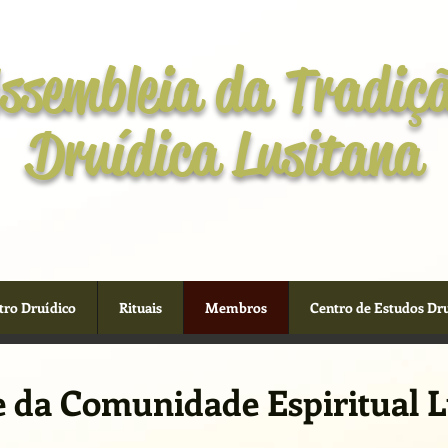
ssembleia da Tradiç
Druídica Lusitana
tro Druídico
Rituais
Membros
Centro de Estudos Dr
e da Comunidade Espiritual L