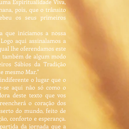
uma Espiritualidade Viva,
mana, pois, que o trânsito
ecebeu os seus primeiros
ta que iniciamos a nossa
. Logo aqui assinalamos a
 qual lhe oferendamos este
mas, também de algum modo
iros Sábios da Tradição
sse mesmo Mar."
indiferente o lugar que o
me-se aqui não só como o
ora deste texto que vos
reencherá o coração dos
eserto do mundo, feito de
ão, conforto e esperança.
partida da jornada que a