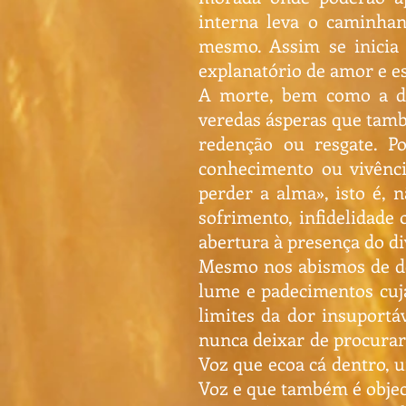
interna leva o caminhan
mesmo. Assim se inicia 
explanatório de amor e 
A morte, bem como a do
veredas ásperas que tam
redenção ou resgate. Po
conhecimento ou vivência
perder a alma», isto é, 
sofrimento, infidelidade 
abertura à presença do di
Mesmo nos abismos de do
lume e padecimentos cuja
limites da dor insuportáv
nunca deixar de procurar
Voz que ecoa cá dentro, 
Voz e que também é objec