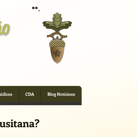
ão
uídicos
CDA
Blog Noticioso
usitana?