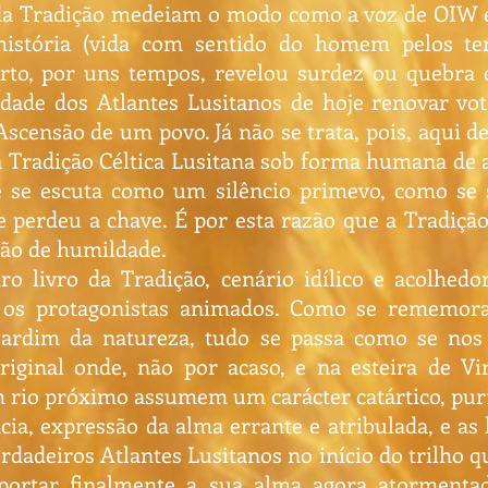
 da Tradição medeiam o modo como a voz de OIW e
história (vida com sentido do homem pelos t
erto, por uns tempos, revelou surdez ou quebra 
dade dos Atlantes Lusitanos de hoje renovar vo
censão de um povo. Já não se trata, pois, aqui d
da Tradição Céltica Lusitana sob forma humana de a
 se escuta como um silêncio primevo, como se 
e perdeu a chave. É por esta razão que a Tradição
ção de humildade.
ro livro da Tradição, cenário idílico e acolhed
os protagonistas animados. Como se rememora
 jardim da natureza, tudo se passa como se nos
ginal onde, não por acaso, e na esteira de Vir
m rio próximo assumem um carácter catártico, puri
ia, expressão da alma errante e atribulada, e as 
rdadeiros Atlantes Lusitanos no início do trilho qu
ortar finalmente a sua alma agora atormentad