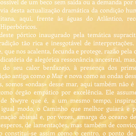
 possível de um beco sem saída ou a demanda por 
 via desta actualização dramática da condição hu
itana, aqui, frente às águas do Atlântico, r
 Hiperbóricos.
deste pórtico inaugurado pela temática supraci
dição tão rica e inesgotável de interpretações
 que nos acalenta, fecunda e protege, razão pela
dicatória de alegórica ressonância ancestral, 
do seu calor benfazejo, à presença dos prime
dição antiga como o Mar e nova como as ondas de
os, somos «ondas» desse mar, aqui também não é 
como órgão empático por excelência. Ele assu
 de Nwyre que é, a um mesmo tempo, inspirad
 igual modo, o Caminho que melhor guiará e p
nação abissal e, por vezes, amarga do oceano d
esesperos, de lamentações, mas também de convicç
o constitui-se assim como o centro, o ponto de 