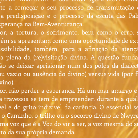
te a começar o seu processo de transmutação 
a predisposição e o processo da escuta das Pala
esperança na Bem-Aventurança.
r, a tortura, o sofrimento, bem como o erro, 
bém se apresentam como uma oportunidade de exp
ssibilidade, também, para a afinação da atenç
 plena da (re)visitação divina. A questão fund
não se deixar aprisionar num dos pólos da dialéc
ou vazio ou ausência do divino) versus vida (por 
vino).
r, não perder a esperança. Há um mar amargo e
 travessia se tem de empreender, durante a qual
el e do grito indizível da carência. O essencial s
 o Caminho, o trilho ou o socorro divino de Nwyre
uma voz que é a Voz do vir a ser, a voz mesma do 
to da sua própria demanda.