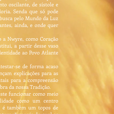
to oscilante, de sístole e
edoria. Senda
que só pode
e busca pelo Mundo da Luz
antes, ainda, e onde quer
ado a Nwyre, como Coração
titui, a partir desse vaso
identidade ao Povo Atlante
atestar-se de forma acaso
ançam explicações para as
ntais para a compreensão
bra da nossa Tradição.
 este funcionar como meio
ralidade como um centro
que é também um topos de