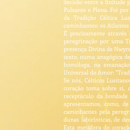
decisão entre a finitude
Pulsante e Plena. Foi por
da Tradição Céltica Lus
caminhantes: os Atlantes
É precisamente através 
peregrinação por uma Tra
presença Divina de Nwyre,
texto, numa anagógica de
homóloga, na emanação 
Universal do Amor: "Tra
Se nós, Célticos Lusitan
coração toma sobre si, 
receptáculo da bondade
apresentamos, como, de
caminhantes pela peregri
dunas labirínticas, de d
Esta metáfora do coraçã