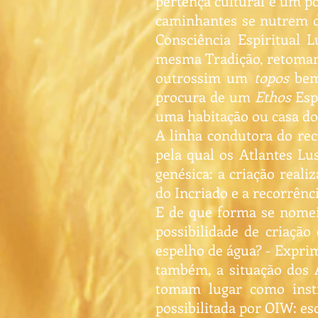
pertença cultural e um p
caminhantes se nutrem d
Consciência Espiritual
mesma Tradição, retoman
outrossim um
topos
bem 
procura de um
Ethos
Esp
uma habitação ou casa do 
A linha condutora do rec
pela qual os Atlantes Lu
genésica: a criação real
do Incriado e a recorrênc
E de que forma se nomei
possibilidade de criaçã
espelho de água? - Exprim
também, a situação dos A
tomam lugar como instr
possibilitada por OIW: e