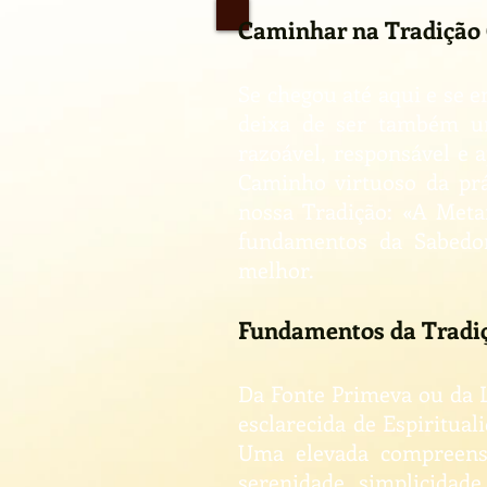
Caminhar na Tradição 
Se chegou até aqui e se e
deixa de ser também um
razoável, responsável e 
Caminho virtuoso da prát
nossa Tradição: «A Meta
fundamentos da Sabedor
melhor.
Fundamentos da Tradiç
Da Fonte Primeva ou da Lu
esclarecida de Espiritua
Uma elevada compreensã
serenidade, simplicidad