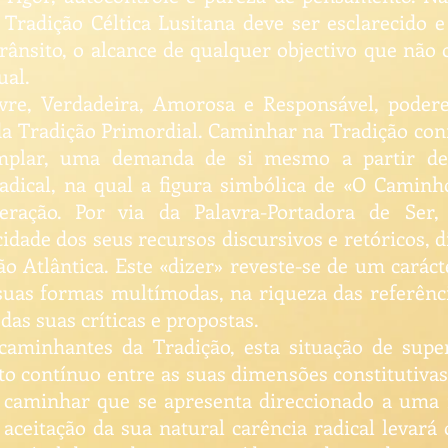
Tradição Céltica Lusitana deve ser esclarecido 
trânsito, o alcance de qualquer objectivo que não
ual.
ivre, Verdadeira, Amorosa e Responsável, pode
a Tradição Primordial. Caminhar na Tradição con
emplar, uma demanda de si mesmo a partir de 
adical, na qual a figura simbólica de «O Caminh
ração. Por via da Palavra-Portadora de Ser, 
cidade dos seus recursos discursivos e retóricos, d
o Atlântica. Este «dizer» reveste-se de um caráct
suas formas multímodas, na riqueza das referênci
s suas críticas e propostas.
caminhantes da Tradição, esta situação de super
o contínuo entre as suas dimensões constitutivas
caminhar que se apresenta direccionado a uma f
ceitação da sua natural carência radical levará