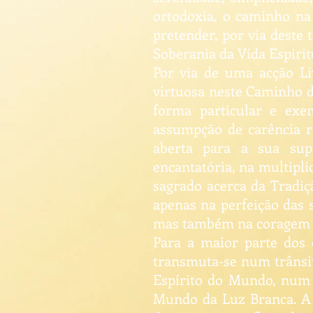
ortodoxia, o caminho na 
pretender, por via deste 
Soberania da Vida Espirit
Por via de uma acção L
virtuosa neste Caminho d
forma particular e ex
assumpção de carência r
aberta para a sua supe
encantatória, na multipli
sagrado acerca da Tradiçã
apenas na perfeição das 
mas também na coragem da
Para a maior parte dos 
transmuta-se num trânsit
Espírito do Mundo, num 
Mundo da Luz Branca. A a