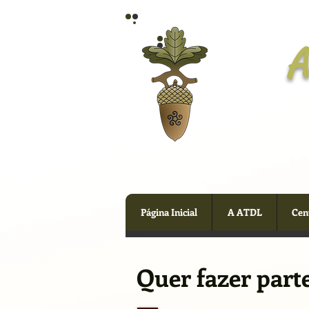
A
Página Inicial
A ATDL
Cen
Quer fazer part