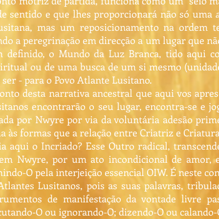
onto motriz de partida, funciona como um “seio ma
e sentido e que lhes proporcionará não só uma
 Lusitana, mas um reposicionamento na ordem t
do a peregrinação em direcção a um lugar que nã
definido, o Mundo da Luz Branca, tido aqui co
iritual ou de uma busca de um si mesmo (unidade
ser - para o Povo Atlante Lusitano.
onto desta narrativa ancestral que aqui vos apres
sitanos encontrarão o seu lugar, encontra-se e jo
izada por Nwyre por via da voluntária adesão pri
ia às formas que a relação entre Criatriz e Criatur
a aqui o Incriado? Esse Outro radical, transcen
o em Nwyre, por um ato incondicional de amor
indo-O pela interjeição essencial OIW. É neste co
tlantes Lusitanos, pois as suas palavras, tribula
umentos de manifestação da vontade livre pas
scutando-O ou ignorando-O; dizendo-O ou calando-