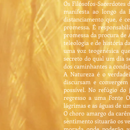
Os Filósofos-Sacerdotes
manifesta ao longo da 
distanciamento que, é c
promessa. É responsabili
promessa da procura de As
teleologia e de história 
uma voz teogenésica que
secreto do qual um dia s
dos caminhantes a condi
A Natureza é o verdadei
discursam e convergem 
possível. No refúgio do
regresso a uma Fonte Ori
lágrimas e as águas de u
O choro amargo da carênc
sentimento situarão os ve
morada onde poderão ap