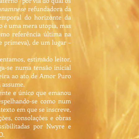
terno” por via do qual os
anamnese
refundadora da
emporal do horizonte da
o é uma mera utopia, mas
mo referência última na
 primeva), de um lugar –
entamos, estimado leitor,
ga-se numa tensão inicial
meira ao ato de Amor Puro
a assume.
dente e único que emanou
, espelhando-se como num
ntexto em que se inscreve,
ções, consolações e obras
sibilitadas por Nwyre e
O.