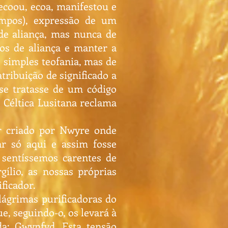
coou, ecoa, manifestou e
empos), expressão de um
de aliança, mas nunca de
tos de aliança e manter a
e simples teofania, mas de
tribuição de significado a
se tratasse de um código
 Céltica Lusitana reclama
or criado por Nwyre onde
r só aqui e assim fosse
 sentíssemos carentes de
gílio, as nossas próprias
ficador.
lágrimas purificadoras do
e, seguindo-o, os levará à
a: Gwynfyd. Esta tensão