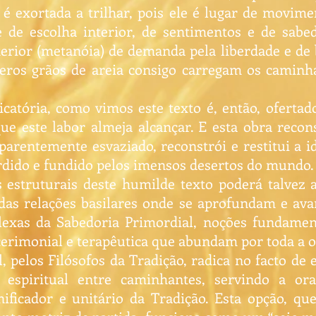
é exortada a trilhar, pois ele é lugar de movimen
 e de escolha interior, de sentimentos e de sab
interior (metanóia) de demanda pela liberdade e d
eros grãos de areia consigo carregam os caminh
icatória, como vimos este texto é, então, ofert
e este labor almeja alcançar. E esta obra recons
aparentemente esvaziado, reconstrói e restitui a 
erdido e fundido pelos imensos desertos do mundo.
estruturais deste humilde texto poderá talvez 
 das relações basilares onde se aprofundam e av
exas da Sabedoria Primordial, noções fundame
cerimonial e terapêutica que abundam por toda a o
, pelos Filósofos da Tradição, radica no facto de
 espiritual entre caminhantes, servindo a o
unificador e unitário da Tradição. Esta opção, 