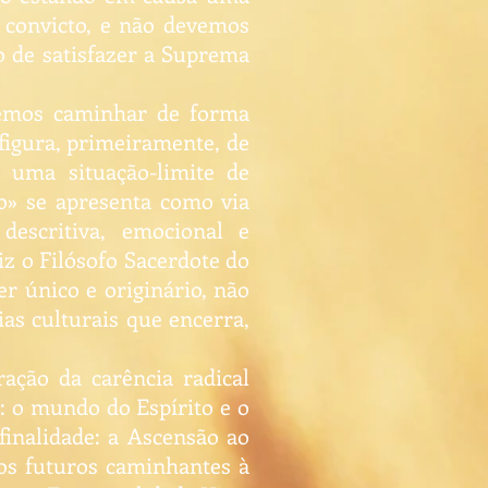
e convicto, e não devemos
 o de satisfazer a Suprema
remos caminhar de forma
figura, primeiramente, de
uma situação-limite de
o» se apresenta como via
descritiva, emocional e
iz o Filósofo Sacerdote do
er único e originário, não
as culturais que encerra,
ação da carência radical
: o mundo do Espírito e o
inalidade: a Ascensão ao
 os futuros caminhantes à