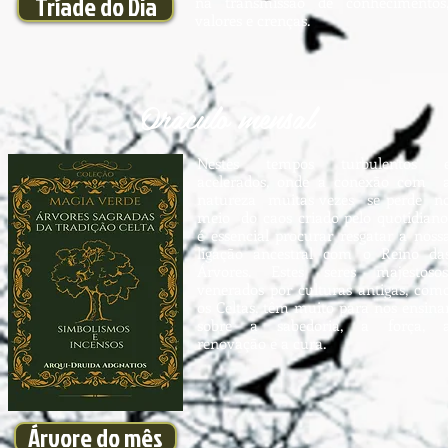
Tríade do Dia
na transmissão de conhecimentos
valores e crenças.
Oráculo mensal
Nestes tempos turbulentos 
acelerados, onde a conexão com 
natureza muitas vezes se perde n
meio do caos criado pelo quotidiano
é essencial procurar resgatar a noss
ligação ancestral com o Reino da
Árvores. Estes seres majestosos
venerados por culturas antigas, com
os Celtas, têm muito para nos ensina
sobre a sabedoria, a força, 
renovação e a cura.
Árvore do mês