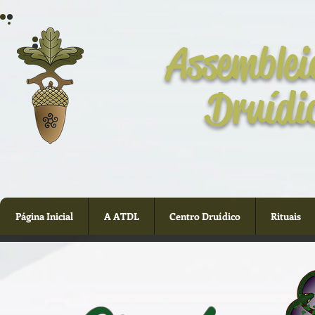
Assemblei
Druídi
Página Inicial
A ATDL
Centro Druídico
Rituais