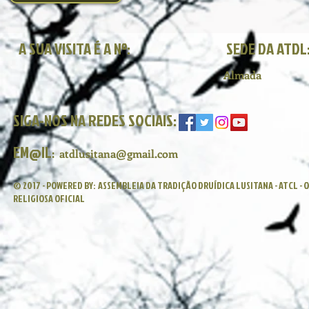
A SUA VISITA É A Nº:
SEDE DA ATDL
Almada
SIGA-NOS NA REDES SOCIAIS:
EM@IL
:
atdlusitana@gmail.com
© 2017 - POWERED BY:
ASSEMBLEIA DA TRADIÇÃO DRUÍDICA LUSITANA - ATCL -
RELIGIOSA OFICIAL