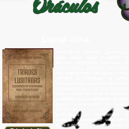
Oráculos
Oráculo diário
Maravilhoso recurso desenvolvid
pelos antigos sábios e comum à
diversas expressões espirituais d
matriz céltica, utilizado como apoi
nos ensinamentos teológicos, morais
naturais e filosóficos, na poesia
música, retórica e noutras formas d
expressão artística, as tríades sempr
foram uma forma eficaz de condensa
e expressar ideias complexas de mod
sucinto e memorável, em síntese
sempre foram um instrumento qu
possibilitava a compreensão d
conceitos abstratos de uma form
clara e acessível, particularmente úti