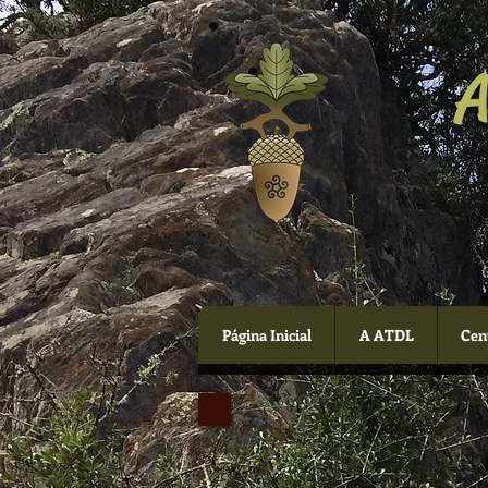
A
Página Inicial
A ATDL
Cen