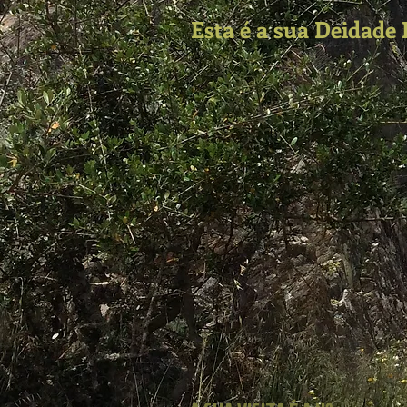
Esta
é a s
ua D
eidade 