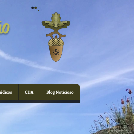
ão
uídicos
CDA
Blog Noticioso