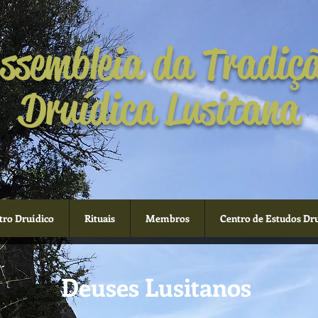
ssembleia da Tradiç
Druídica Lusitana
tro Druídico
Rituais
Membros
Centro de Estudos Dr
Deuses Lusitanos