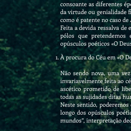
consoante as diferentes ép
da virtude ou genialidade 
como é patente no caso de
Feita a devida ressalva de
pólos que pretendemos 
opúsculos poéticos «O Deus
À procura do Céu em «O De
Não sendo nova, uma vez q
invariavelmente feita ao c
ascético prometido de libe
todas as sujidades ditas h
Neste sentido, poderemos
longo dos opúsculos poét
mundos”, interpretação de