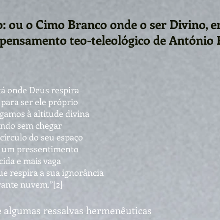
: ou o Cimo Branco onde o ser Divino, em 
pensamento teo-teleológico de António
tá onde Deus respira
para ser ele próprio
amos à altitude divina
ando sem chegar
círculo do seu espaço
 um pressentimento
cida e mais vaga
ue respira a sua ignorância
rrante nuvem.”[2]
 e algumas ressalvas hermenêuticas