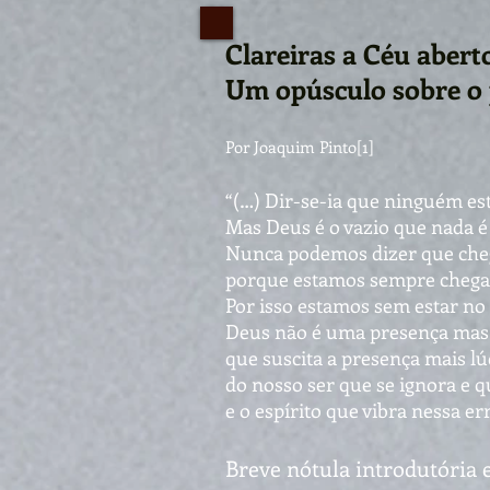
Clareiras a Céu aberto
Um opúsculo sobre o 
Por Joaquim Pinto[1]
“(…) Dir-se-ia que ninguém es
Mas Deus é o vazio que nada é 
Nunca podemos dizer que cheg
porque estamos sempre cheg
Por isso estamos sem estar no 
Deus não é uma presença mas
que suscita a presença mais lú
do nosso ser que se ignora e q
e o espírito que vibra nessa e
Breve nótula introdutória