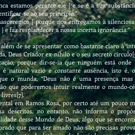
ca estamos perante ele | e se é a sua substânc
ntificar-se ao seu princípio.”
asceremos | porque nos entregamos à silenciosa 
| e faz resplandecer a nossa incerta ignorância.”
além de se apresentar como bastante claro à intu
da, Deus Criador ex-nihilo e o seu secreto círcul
rtação, porque dir-se-ia que ninguém está onde
é natural vazio e constante ausência, isto é,
que o munda, “Deus não é uma presença mas p
ção que poderemos intuir realmente o mundo-c
ivres[7].
ental em Ramos Rosa, por certo até um pouco mít
ima descritos, no entanto, não informa o propó
gibilidade desse Mundo de Deus, algo que se enco
rado que para ser amado não são precisas provas,