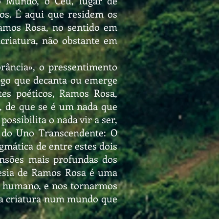
o Mundo, o Céu, lugar de
os. É aqui que residem os
Ramos Rosa, no sentido em
criatura, não obstante em
rância», o pressentimento
algo que decanta ou emerge
tes poéticos, Ramos Rosa,
z, de que se é um nada que
ossibilita o nada vir a ser,
a do Uno Transcendente: O
gmática de entre estes dois
mensões mais profundas dos
poesia de Ramos Rosa é uma
er humano, e nos tornarmos
da criatura num mundo que