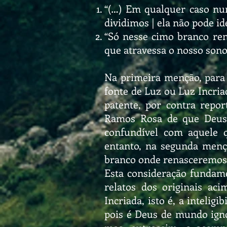
“(…) Em qualquer caso nun
dividimos | ela não pode ide
“Só nesse cimo branco ren
que atravessa o nosso sono 
Na primeira menção, para 
fonte de Luz ou Luz Incria
patente, por contra repo
Ramos Rosa de que Deus 
confundível com aquele 
entanto, na segunda men
branco onde renasceremos l
Esta consideração fundam
relatos dos originais ac
Incriada, isto é, a inteli
pois é Deus de mundo igno