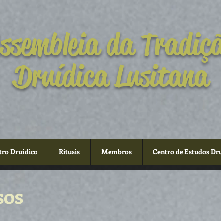
ssembleia da Tradiç
Druídica Lusitana
tro Druídico
Rituais
Membros
Centro de Estudos Dr
sos