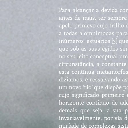
Para alcançar a devida co
antes de mais, ter sempre
apelo primevo cujo trilho 
a todas a omnímodas parad
inúmeros ‘estuários’[3] que
que sob as suas égides s
no seu leito conceptual um
circunstância, a constan
esta contínua metamorfos
dizíamos, e ressalvando a
um novo ‘rio’ que dispõe po
cujo significado primeir
horizonte contínuo de ad
demais que seja, a sua p
invariavelmente, por via 
miríade de complexas siste