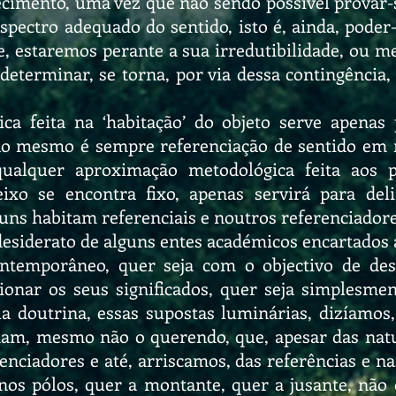
cimento, uma vez que não sendo possível provar-se 
pectro adequado do sentido, isto é, ainda, poder-s
e, estaremos perante a sua irredutibilidade, ou m
 determinar, se torna, por via dessa contingênci
ca feita na ‘habitação’ do objeto serve apenas
 ao mesmo é sempre referenciação de sentido em
ualquer aproximação metodológica feita aos pó
eixo se encontra fixo, apenas servirá para del
ns habitam referenciais e noutros referenciadores
esiderato de alguns entes académicos encartados 
ontemporâneo, quer seja com o objectivo de de
ionar os seus significados, quer seja simplesmen
ua doutrina, essas supostas luminárias, dizíamo
mam, mesmo não o querendo, que, apesar das natu
enciadores e até, arriscamos, das referências e na
os pólos, quer a montante, quer a jusante, não