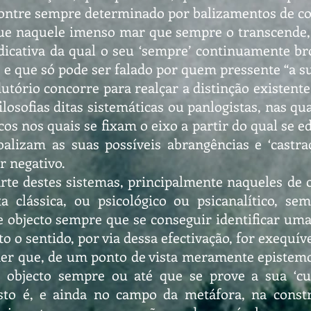
ontre sempre determinado por balizamentos de con
ue naquele imenso mar que sempre o transcende,
dicativa da qual o seu ‘sempre’ continuamente br
iz e que só pode ser falado por quem pressente “a s
utório concorre para realçar a distinção existente 
losofias ditas sistemáticas ou panlogistas, nas qu
cos nos quais se fixam o eixo a partir do qual se e
lizam as suas possíveis abrangências e ‘castra
r negativo.
rte destes sistemas, principalmente naqueles de 
ta clássica, ou psicológico ou psicanalítico, s
 objecto sempre que se conseguir identificar uma
to o sentido, por via dessa efectivação, for exequív
er que, de um ponto de vista meramente epistemol
ste objecto sempre ou até que se prove a sua ‘c
isto é, e ainda no campo da metáfora, na constr