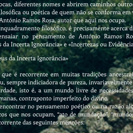
ocas, diferentes nomes e abrirem caminhos outros
filosófica ou poética de quem não se conforma em
 António Ramos Rosa, autor que aqui nos ocupa.
 enquadramento filosófico, é precisamente acerca d
ensaiar no pensamento de António Ramos Ros
 da Incerta Ignorância» e «Incertezas ou Evidênci
us da Incerta Ignorância»
ue é recorrente em muitas tradições ancestrais
éu, sempre indiciadora de pureza, invariavelmente
rdade, isto é, a um mundo livre de necessidades,
umanas, contraponto imperfeito do divino.
 encontrar no pensamento poético ou na razão al
icos que nos ocupam, “ato de mundação”, “mundo
corrente das seguintes menções: