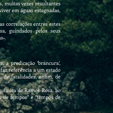
, muitas vezes resultantes
 viver em águas estagnadas,
as correlações entres estes
a, guindados pelos seus
as
».
, a predicação ‘brancura’,
 faz referência a um estado
 de fatalidades, enfim, de
química de Ramos Rosa, ao
s de tempos” e “tempos de