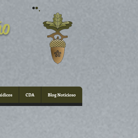
ão
uídicos
CDA
Blog Noticioso