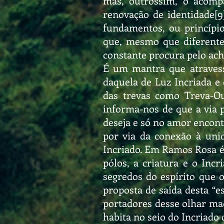
mas, outrossim, o acomp
renovação de identidade[
fundamentos, ou princípi
que, mesmo que diferente
constante procura pelo ac
É um mantra que atravess
daquela de Luz Incriada e
das trevas como Treva-Ou
informa-nos de que a via p
deseja e só no amor encontr
por via da conexão à uni
Incriado. Em Ramos Rosa é e
pólos, a criatura e o Inc
segredos do espírito que 
proposta de saída desta “
portadores desse olhar m
habita no seio do Incriado