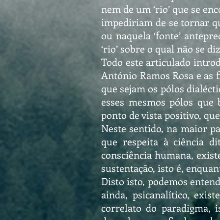
nem de um ‘rio’ que se enc
impediriam de se tornar q
ou naquela ‘fonte’ antepre
‘rio’ sobre o qual não se d
Todo este articulado introd
António Ramos Rosa e as fi
que sejam os pólos dialécti
esses mesmos pólos que ba
ponto de vista positivo, que
Neste sentido, na maior pa
que respeita à ciência di
consciência humana, existe
sustentação, isto é, enquan
Disto isto, podemos entend
ainda, psicanalítico, exi
correlato do paradigma, 