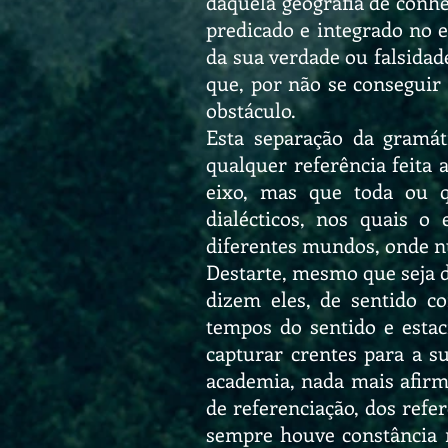
daquela geografia de conhe
predicado e integrado no es
da sua verdade ou falsidad
que, por não se conseguir
obstáculo.
Esta separação da gramáti
qualquer referência feita
eixo, mas que toda ou q
dialécticos, nos quais o 
diferentes mundos, onde nu
Destarte, mesmo que seja d
dizem eles, de sentido c
tempos do sentido e estac
capturar crentes para a s
academia, nada mais afir
de referenciação, dos refer
sempre houve constância n