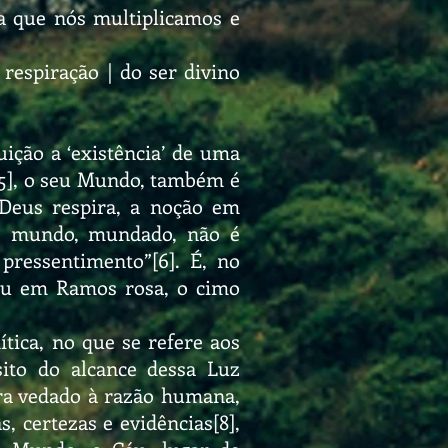
ia que nós multiplicamos e
respiração | do ser divino
ição a ‘existência’ de uma
o[5], o seu Mundo, também é
 Deus respira, a noção em
 o mundo, mundado, não é
ressentimento”[6]. É, no
éu em Ramos rosa, o cimo
ica, no que se refere aos
sito do alcance dessa Luz
ntra vedado à razão humana,
 certezas e evidências[8],