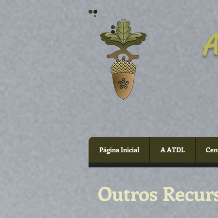
A
Página Inicial
A ATDL
Cen
Outros Recur