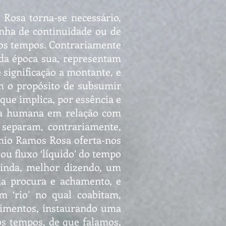
 Rosa torna-se necessário,
inha de continuidade ou de
dos tempos. Contrariamente
ada época sua, representam
 significação a montante, e
m o propósito de subsumir
que implica, por essência e
cia humana em relação com
 separam, contrariamente,
ónio Ramos Rosa oferta-nos
 ou fluxo ‘líquido’ do tempo
ainda, melhor dizendo, um
da procura e achamento, e
m ‘rio’ no qual coabitam,
edimentos, instaurando uma
os tempos, de que falamos,