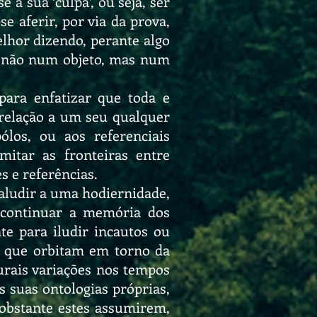
a sua ‘culpa’, ou seja, ser
e aferir, por via da prova,
elhor dizendo, perante algo
a, não num objeto, mas num
 para enfatizar que toda e
 relação a um seu qualquer
los, ou aos referenciais
imitar as fronteiras entre
 e referências.
aludir a uma hodiernidade,
scontinuar a memória dos
te para iludir incautos ou
s, que orbitam em torno da
rais variações nos tempos
s suas ontologias próprias,
 obstante estes assumirem,