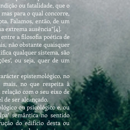
dição ou fatalidade, que o
 mas para o qual concorre,
ota. Falamos, então, de um
ua extrema ausência”[4].
entre a filosofia poética de
ais, não obstante quaisquer
difica qualquer sistema, são
ções’, ou seja, quer de um
carácter epistemológico, no
em mais, no que respeita à
 relação com o seu eixo de
el de ser alcançado.
ógico ou psicológico e, ou
ulpa’ semântica no sentido
ução do edifício desta ou