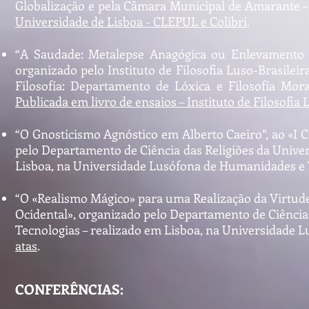
Globalização e pela Câmara Municipal de Amarante –
Universidade de Lisboa - CLEPUL e Colibri
.
“A Saudade: Metalepse Anagógica ou Enlevamento K
organizado pelo Instituto de Filosofia Luso-Brasilei
Filosofía: Departamento de Lóxica e Filosofía Moral
Publicada em livro de ensaios – Instituto de Filosofia 
“O Gnosticismo Agnóstico em Alberto Caeiro”, ao «I 
pelo Departamento de Ciência das Religiões da Unive
Lisboa, na Universidade Lusófona de Humanidades e T
“O «Realismo Mágico» para uma Realização da Virtude
Ocidental», organizado pelo Departamento de Ciênci
Tecnologias – realizado em Lisboa, na Universidade 
atas
.
CONFERÊNCIAS: