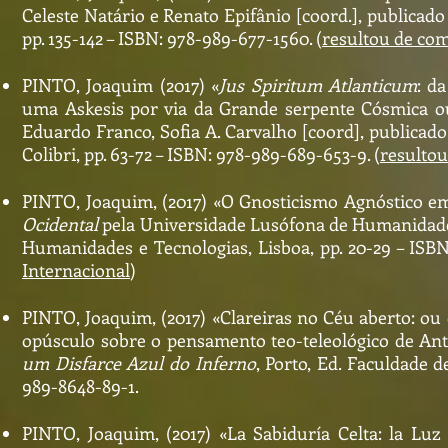
Celeste Natário e Renato Epifânio [coord.], publicad
pp. 135-142 – ISBN: 978-989-677-1560. (
resultou de com
PINTO, Joaquim (2017) «
Jus Spiritum Atlanticum
: d
uma Askesis por via da Grande serpente Cósmica ou
Eduardo Franco, Sofia A. Carvalho [coord], publica
Colibri, pp. 63-72 – ISBN: 978-989-689-653-9. (
resultou
PINTO, Joaquim, (2017) «O Gnosticismo Agnóstico e
Ocidental
pela Universidade Lusófona de Humanidades
Humanidades e Tecnologias, Lisboa, pp. 20-29 – ISBN
Internacional
)
PINTO, Joaquim, (2017) «Clareiras no Céu aberto: ou
opúsculo sobre o pensamento teo-teleológico de Ant
um Disfarce Azul do Inferno
, Porto, Ed. Faculdade d
989-8648-89-1.
PINTO, Joaquim, (2017) «La Sabiduría Celta: la Luz