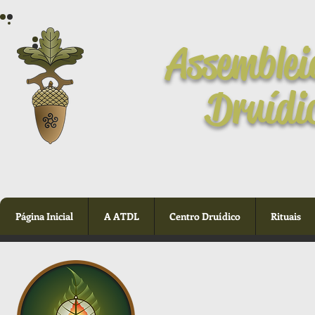
Assemblei
Druídi
Página Inicial
A ATDL
Centro Druídico
Rituais