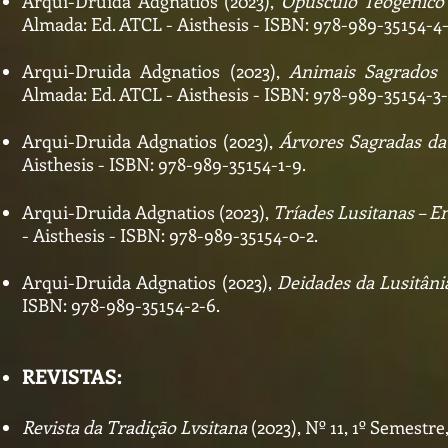
Arqui-Druida Adgnatios (2023),
Opús
culo Teogénico
Almada: Ed. ATCL - Aisthesis - ISBN: 978-989-35154-4-
Arqui-Druida Adgnatios (2023),
Animais Sagrados 
Almada: Ed. ATCL - Aisthesis - ISBN: 978-989-35154-3-
Arqui-Druida Adgnatios (2023),
Árvores Sagradas da
Aisthesis - ISBN: 978-989-35154-1-9.
Arqui-Druida Adgnatio
s (2023),
Tríades Lusitanas – 
- Aisthesis - ISBN: 978-989-35154-0-2.
Arqui-Druida Adgnatios (2023),
Deidades da Lusitânia
ISBN: 978-989-35154-2-6.
REVISTAS:
Revista da Tradição Lvsitana
(2023), Nº 11, 1º Semestre