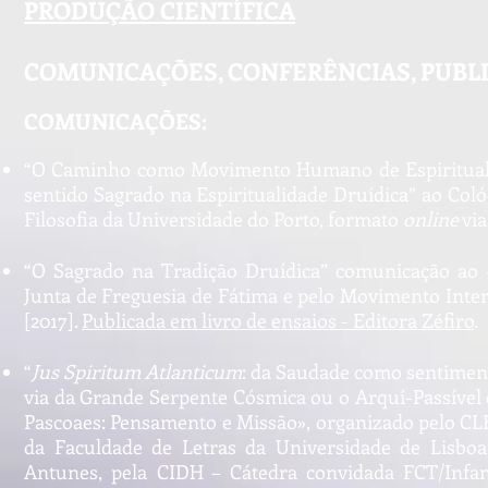
PRODUÇÃO CIENTÍFICA
COMUNICAÇÕES, CONFERÊNCIAS, PUBL
COMUNICAÇÕES:
“O Caminho como Movimento Humano de Espiritualiza
sentido Sagrado na Espiritualidade Druídica” ao Col
Filosofia da Universidade do Porto, formato
online
via
“O Sagrado na Tradição Druídica” comunicação ao «T
Junta de Freguesia de Fátima e pelo Movimento Inte
[2017].
Publicada em livro de ensaios - Editora Zéfiro
.
“
Jus Spiritum Atlanticum
: da Saudade como sentiment
via da Grande Serpente Cósmica ou o Arquí-Passível 
Pascoaes: Pensamento e Missão», organizado pelo CLE
da Faculdade de Letras da Universidade de Lisboa
Antunes, pela CIDH – Cátedra convidada FCT/Infa