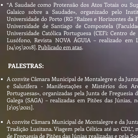
“A Saudade como Protensão dos Atos Totais ou Supe
Galaico sobre a Saudade», organizado pelo Institu
Universidade do Porto (RG “Raízes e Horizontes da F
Universidade de Santiago de Compostela (Faculdad
Universidade Católica Portuguesa (CEFi: Centro de 
Lusófono, Revista NOVA ÁGUIA – realizado em Li
[24\05\2018].
Publicado em atas
.
PALESTRAS:
A convite Câmara Municipal de Montalegre e da Junta 
e Salutífera - Manifestações e Mistérios dos A
Portuguesas», organizadas pela Junta de Freguesia d
Galega (SAGA) – realizadas em Pitões das Júnias, 
[2\05\2021].
A convite Câmara Municipal de Montalegre e da Junta
Tradição Lusitana. Viagem pela Céltica até ao CDL”, 
de Freguesia de Pitões das Júnias realizadas e pela S