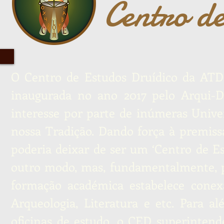
Centro de
O Centro de Estudos Druídico da ATD
inaugurada no ano 2017 pelo Arqui-D
interesse por parte de inúmeras Unive
nossa Tradição. Dando força à premiss
poderia deixar de ser um ‘Centro de Es
outro modo, mas, fundamentalmente, p
formação académica estabelece conexã
Arqueologia, Literatura e etc. Para al
oficinas de estudo, o CED superintend