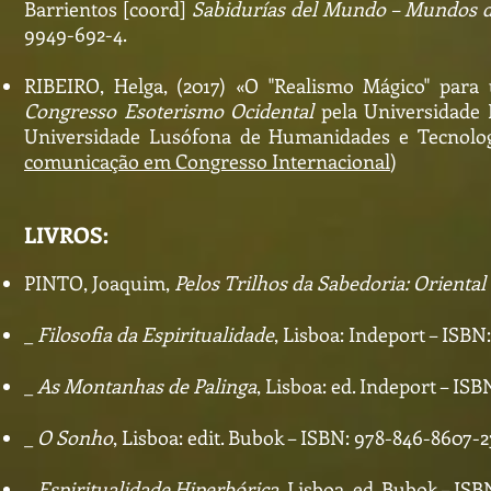
Barrientos [coord]
Sabidurías del Mundo – Mundos d
9949-692-4.
RIBEIRO, Helga, (2017) «O "Realismo Mágico" para
Congresso Esoterismo Ocidental
pela Universidade 
Universidade Lusófona de Humanidades e Tecnologia
comunicação em Congresso Internacional
)
LIVROS:
PINTO, Joaquim,
Pelos Trilhos da Sabedoria: Oriental 
_
Filosofia da Espiritualidade
, Lisboa: Indeport – ISBN
_
As Montanhas de Palinga
, Lisboa: ed. Indeport – IS
_
O Sonho
, Lisboa: edit. Bubok – ISBN: 978-846-8607-2
_
Espiritualidade Hiperbórica
, Lisboa, ed. Bubok – IS