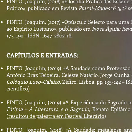
PINTO, Joaquim, (2018) «Filosofia Prática das Essên
Prático», publicado em Revista
Plural-Idades
nº 3, 2º s
PINTO, Joaquim, (2017) «Opúsculo Selecto para uma E
ao Espírito Lusitano», publicado em
Nova Águia: Revi
175-192 – ISSN: 1647-2802-18.
CAPÍTULOS E ENTRADAS:
PINTO, Joaquim, (2019) «A Saudade como Protensão d
António Braz Teixeira, Celeste Natário, Jorge Cunha
Colóquio Luso-Galaico
, Zéfiro, Lisboa, pp. 135-142 – 
científico
)
PINTO, Joaquim, (2019) «A Experiência do Sagrado n
Fátima – A Literatura e o Sagrado
, Renato Epifânio 
(
resultou de palestra em Festival Literário
)
PINTO, Joaquim, (2018) «A Saudade: metalepse ana