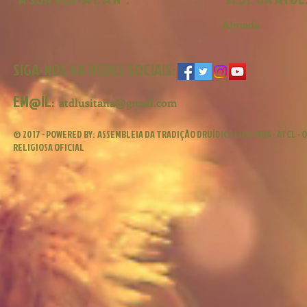
Almada
SIGA-NOS NA REDES SOCIAIS:
EM@IL
:
atdlusitana@gmail.com
© 2017 - POWERED BY:
ASSEMBLEIA DA TRADIÇÃO DRUÍDICA LUSITANA - ATCL -
RELIGIOSA OFICIAL