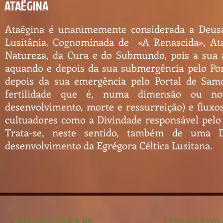
ATAËGINA
Ataëgina é unanimemente considerada a Deusa
Lusitânia. Cognominada de «A Renascida», Ata
Natureza, da Cura e do Submundo, pois a sua a
aquando e depois da sua submergência pelo Port
depois da sua emergência pelo Portal de Sa
fertilidade que é, numa dimensão ou noutr
desenvolvimento, morte e ressurreição) e fluxos
cultuadores como a Divindade responsável pelo r
Trata-se, neste sentido, também de uma De
desenvolvimento da Egrégora Céltica Lusitana.
A SUA VISITA É A Nº:
SEDE DA ATDL