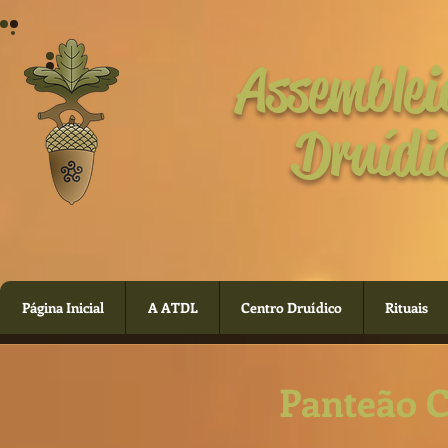
Assemblei
Druídi
Página Inicial
A ATDL
Centro Druídico
Rituais
Panteão C