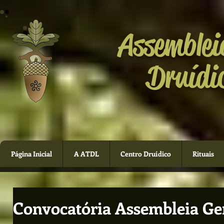
Assemblei
Druídi
Página Inicial
A ATDL
Centro Druídico
Rituais
Convocatória Assembleia Ge